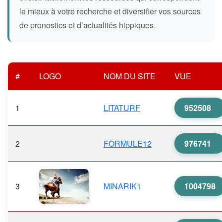
le mieux à votre recherche et diversifier vos sources
de pronostics et d’actualités hippiques.
#
LOGO
NOM DU SITE
VUE
1
LITATURF
952508
2
FORMULE12
976741
3
MINARIK1
1004798