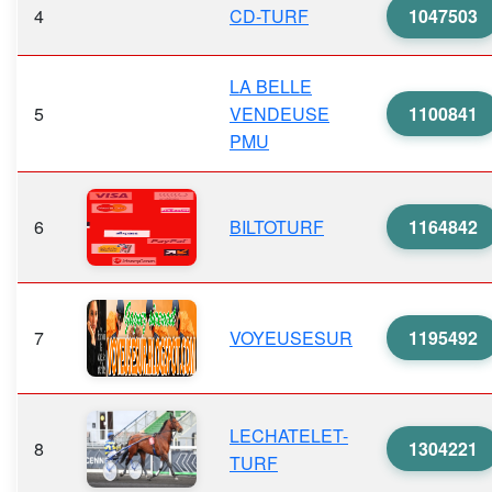
4
CD-TURF
1047503
LA BELLE
5
VENDEUSE
1100841
PMU
6
BILTOTURF
1164842
7
VOYEUSESUR
1195492
LECHATELET-
8
1304221
TURF